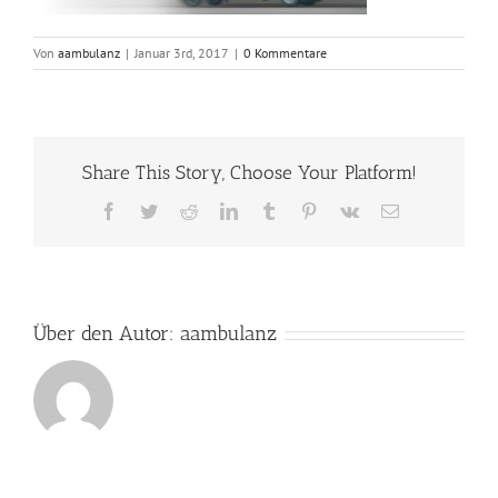
Von
aambulanz
|
Januar 3rd, 2017
|
0 Kommentare
Share This Story, Choose Your Platform!
Facebook
Twitter
Reddit
LinkedIn
Tumblr
Pinterest
Vk
E-
Mail
Über den Autor:
aambulanz