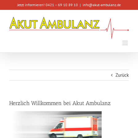
Zum
Jetzt informieren! 0421 – 69 10 89 10
|
info@akut-ambulanz.de
Inhalt
springen
Zurück
Herzlich Willkommen bei Akut Ambulanz